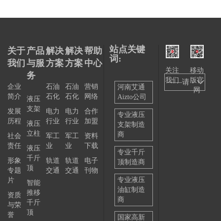
站点关键
关于
产品
解决
解决
帮助
词:
我们
与服
方案
方案
中心
关注
移动
务
我们
版官
——请
企业
石油
石油
营销
河南艾通
网
简介
石化
石化
网络
Aizto公司
选择
液压
支架
发展
电力
电力
合作
——
专业液压
历程
行业
行业
加盟
液压
支架制造
立柱
商
社会
军工
军工
资料
责任
业
业
下载
液压
专业千斤
千斤
形象
轨道
轨道
电子
顶制造商
顶
专题
交通
交通
刊物
专业液压
片
智能
油缸制造
推移
资质
商
千斤
与荣
顶
誉
国家高新