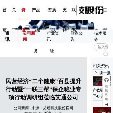
专业化总
管理与体系认证
质量与服务承诺
科研与创新
站点公告
司|来访预约
技术服务
包服务
首
关
资
产品
资质
支
联
页
于
讯
与服
与认
持
系
资
公司新
行业资
站点公
技术服
讯
闻
讯
告
务
务
证
相关资讯
换一批
民营经济“二个健康”百县提升
12-28
07-12
在
2019
2026
行动暨“一联三帮”保企稳业专
产教融合育
线
艾通科技股
客
匠心 实践
项行动调研组莅临艾通公司
份捐资10万
服
砺行筑梦想
元继续资助
◀
——河南质
公司新闻 | 来源：艾通科技股份官网
县一高“艾