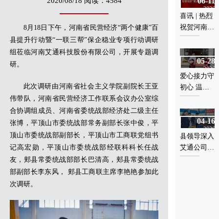
2020/08/18 阅读：4584
06-11
量工程职业
12-28
通高考教育
2026
2019
学院机电工
中心”的优
喜讯 | 热烈
第二届鹰城
程学院师生
秀贫困学子
祝贺河南艾
8月18日下午，河南省民营经济“两个健康”百
十大经济人
赴艾通公司
通科技股份
县提升行动暨“一联三帮”保企稳业专项行动调研
物暨鹰城十
开展社会实
有限公司荣
组莅临河南艾通科技股份有限公司，开展专题调
大影响力企
践活动 ​
05-28
膺国家级专
研。
12-28
业评选活动
2026
精特新“重
2019
爱心接力守
颁奖典礼在
点小巨
平顶山市市
此次调研由河南省社会主义学院副院长王亚
初心 温情
平顶山宾馆
人”企业
长、市委常
伟带队，河南省民营经济工作联系会议办公室综
公益暖郏县
举行
委等领导亲
合协调组成员、河南省委统战部经济处二级主任
自莅临艾通
04-16
张博，平顶山市委统战部常务副部长张中俊，平
12-28
2026
指导工作
顶山市委统战部副部长，平顶山市工商联党组书
县领导深入
2019
记高宏勋，平顶山市委统战部经联科科长任战
艾通公司调
感动鹰城•
研 助力企
十大光彩助
友，郏县常委统战部部长巴清高，郏县常委统战
业发展再上
学人物”颁
部副部长李东风， 郏县工商联主席李艳艳参加此
新台阶
奖活动
次调研。