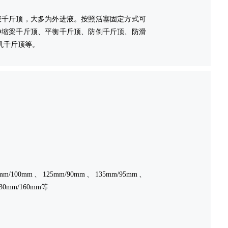
液千斤顶，大多为外进液。按照活塞固定方式可
伸缩梁千斤顶、平衡千斤顶、防倒千斤顶、防滑
机千斤顶等。
m/100mm、125mm/90mm、135mm/95mm、
230mm/160mm等